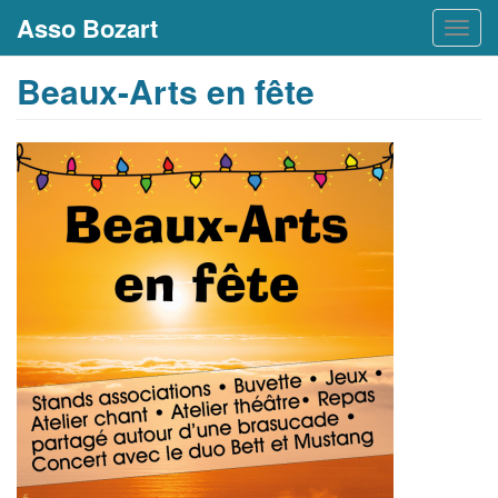
Asso Bozart
Togg
navig
Beaux-Arts en fête
Aller
au
contenu
principal